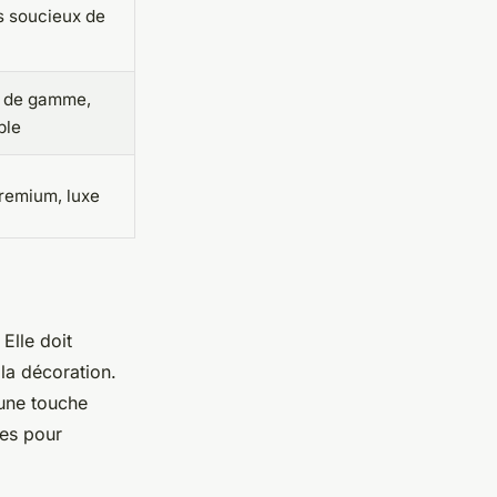
s soucieux de
t de gamme,
ble
remium, luxe
Elle doit
 la décoration.
une touche
res pour