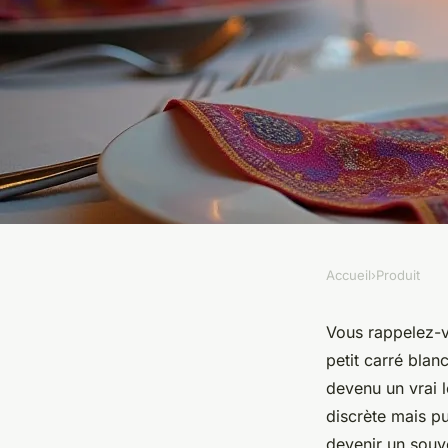
Accueil
›
Produit
PRODUIT
Comment choisir un
Vous rappelez-vo
petit carré blanc
cocktail personnalis
devenu un vrai l
discrète mais pu
devenir un souv