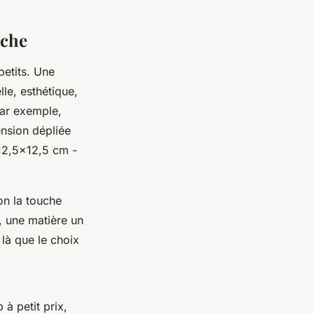
uche
etits. Une
lle, esthétique,
 par exemple,
ension dépliée
 12,5x12,5 cm -
’on la touche
, une matière un
là que le choix
ob à petit prix,