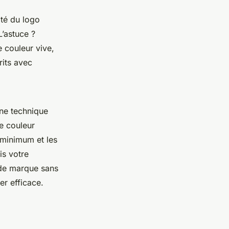
ité du logo
L’astuce ?
e couleur vive,
rits avec
une technique
e couleur
 minimum et les
is votre
é de marque sans
er efficace.