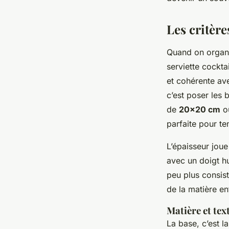
événements
Les critère
Amable
•
17/06/2026 07:04
•
9 min de lecture
Quand on organi
serviette cocktai
et cohérente ave
c’est poser les 
de
20x20 cm
o
parfaite pour t
L’épaisseur joue
avec un doigt h
peu plus consis
de la matière en
Matière et tex
La base, c’est l