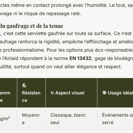
tactes même en contact prolongé avec l’humidité. Le tout, sa
avage ni le risque de repassage raté.
u gaufrage et de la tenue
t
, c’est cette serviette gaufrée sur toute sa surface. Ce n’est
gaufrage renforce la rigidité, empêche l’effilochage et amélio
e professionnalisme. Pour les options plus éco-responsable
l’Airlaid répondent à la norme
EN 13432
, gage de biodégra
illité, surtout quand on veut allier élégance et respect.
💪
ramm
Résistan
✨ Aspect visuel
🎯 Usage idéa
e
ce
Moyenn
Classique, blanc
Événements si
 g/m²
e
seul
serré