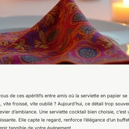
e serviette
us de ces apéritifs entre amis où la serviette en papier se
, vite froissé, vite oublié ? Aujourd’hui, ce détail trop souve
ée adaptée à vos
evier d’ambiance. Une serviette cocktail bien choisie, c’est 
issante. Elle capte le regard, renforce l’élégance d’un buff
enir tangible de votre événement.