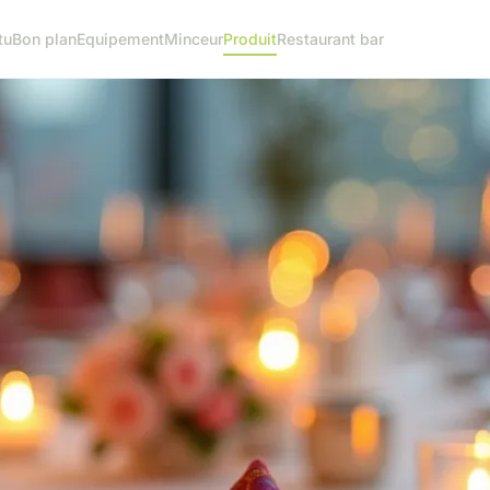
tu
Bon plan
Equipement
Minceur
Produit
Restaurant bar