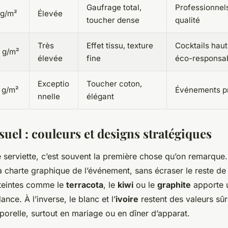
Gaufrage total,
Professionnel
 g/m²
Élevée
toucher dense
qualité
Très
Effet tissu, texture
Cocktails hau
 g/m²
élevée
fine
éco-responsa
Exceptio
Toucher coton,
 g/m²
Événements p
nnelle
élégant
suel : couleurs et designs stratégiques
 serviette, c’est souvent la première chose qu’on remarque. 
la charte graphique de l’événement, sans écraser le reste de
teintes comme le
terracota
, le
kiwi
ou le
graphite
apporte 
nce. À l’inverse, le blanc et l’
ivoire
restent des valeurs sû
porelle, surtout en mariage ou en dîner d’apparat.