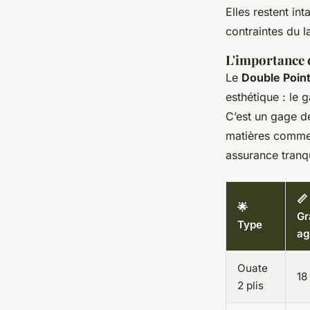
Elles restent in
contraintes du l
L'importance d
Le
Double Poin
esthétique : le 
C’est un gage d
matières comme 
assurance tranqu
📏
🌟
G
Type
ag
Ouate
18
2 plis