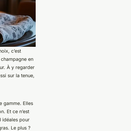
oix, c’est
de champagne en
ur. À y regarder
ssi sur la tenue,
de gamme. Elles
n. Et ce n’est
d idéales pour
as. Le plus ?