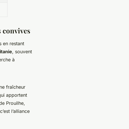
s convives
 en restant
itanie
, souvent
erche à
ne fraîcheur
qui apportent
de Prouilhe,
est l’alliance