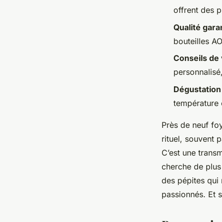
Amable
•
18/06/2026 08:31
•
10 min de lecture
offrent des 
Qualité gara
bouteilles AO
Conseils de
personnalisé,
Dégustation
température 
Près de neuf foy
rituel, souvent 
C’est une transmi
cherche de plus 
des pépites qui 
passionnés. Et s