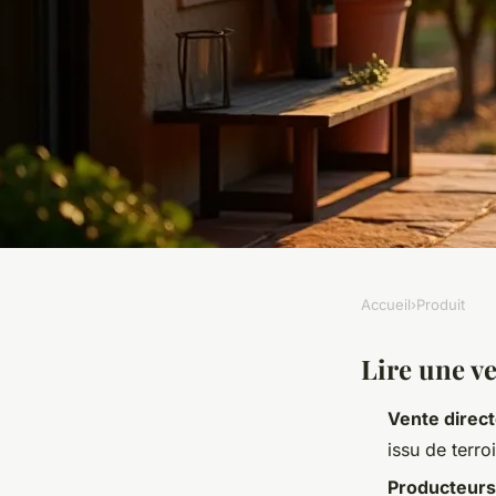
Accueil
›
Produit
PRODUIT
Les appellations mé
Lire une v
Vente direct
le détour pour un ap
issu de terro
Producteurs