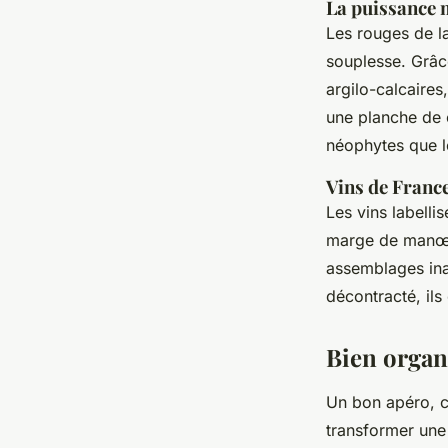
La puissance 
Les rouges de l
souplesse. Grâc
argilo-calcaires
une planche de c
néophytes que l
Vins de France
Les vins labelli
marge de manœuv
assemblages inat
décontracté, ils
Bien organi
Un bon apéro, c
transformer une