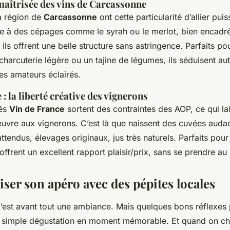
maîtrisée des vins de Carcassonne
a région de
Carcassonne
ont cette particularité d’allier pui
e à des cépages comme le syrah ou le merlot, bien encadré
, ils offrent une belle structure sans astringence. Parfaits
harcuterie légère ou un tajine de légumes, ils séduisent aut
es amateurs éclairés.
 : la liberté créative des vignerons
sés
Vin de France
sortent des contraintes des AOP, ce qui l
re aux vignerons. C’est là que naissent des cuvées audac
tendus, élevages originaux, jus très naturels. Parfaits pou
 offrent un excellent rapport plaisir/prix, sans se prendre au
ser son apéro avec des pépites locales
’est avant tout une ambiance. Mais quelques bons réflexes
 simple dégustation en moment mémorable. Et quand on cho