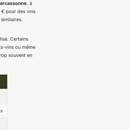
Carcassonne
, à
0 € pour des vins
similaires.
isé. Certains
ets-vins ou même
trop souvent en
és