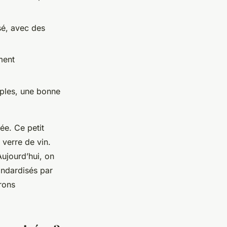
isé, avec des
ment
mples, une bonne
ée. Ce petit
 verre de vin.
 Aujourd’hui, on
tandardisés par
erons