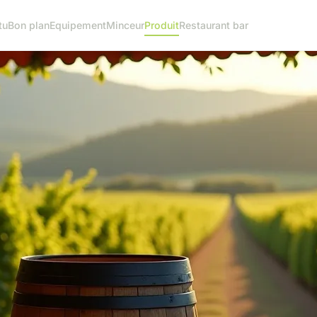
tu
Bon plan
Equipement
Minceur
Produit
Restaurant bar