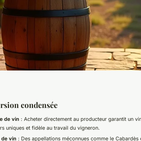
connues qui valent
ersion condensée
e de vin
: Acheter directement au producteur garantit un vi
éro réussi
irs uniques et fidèle au travail du vigneron.
 de vin
: Des appellations méconnues comme le Cabardès 