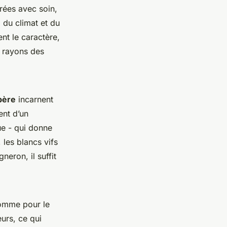
rées avec soin,
, du climat et du
ent le caractère,
es rayons des
père
incarnent
ent d’un
ue - qui donne
 les blancs vifs
eron, il suffit
comme pour le
urs, ce qui