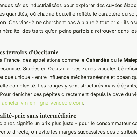
andes séries industrialisées pour explorer des cuvées élabo
es quantités, où chaque bouteille reflète le caractère du sol
on. Ces vins-là ne cherchent pas à plaire à tout prix : ils os
 minéralité, des traits qu’on peine parfois à retrouver dans l
des terroirs d'Occitanie
la France, des appellations comme le
Cabardès
ou le
Male
éconnue. Situées en Occitanie, ces zones viticoles bénéfici
atique unique - entre influence méditerranéenne et océaniq
elle complexité. Les rouges y sont structurés mais élégants,
Pour dénicher ces pépites directement depuis la cave du vign
r
acheter-vin-en-ligne-vendeole.com
.
alité-prix sans intermédiaire
diaires signifie un prix plus juste - pour le consommateur 
ente directe, on évite les marges successives des distribute