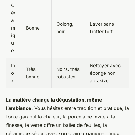
C
ér
a
Oolong,
Laver sans
m
Bonne
noir
frotter fort
iq
u
e
In
Nettoyer avec
Très
Noirs, thés
o
éponge non
bonne
robustes
x
abrasive
La matière change la dégustation, même
l’ambiance
. Vous hésitez entre tradition et pratique, la
fonte garantit la chaleur, la porcelaine invite à la
finesse, le verre offre un ballet de feuilles, la
céramique séduit avec son grain organique, l’inox