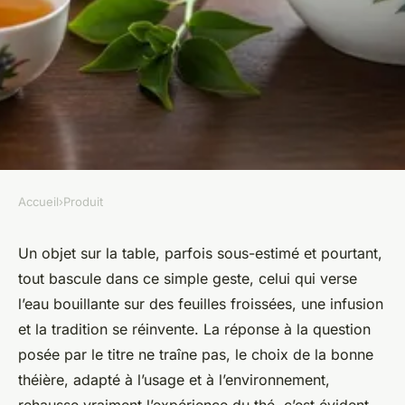
Accueil
›
Produit
PRODUIT
La théière : symbole de
Un objet sur la table, parfois sous-estimé et pourtant,
tout bascule dans ce simple geste, celui qui verse
tradition, comment bien la
l’eau bouillante sur des feuilles froissées, une infusion
choisir et l'utiliser
et la tradition se réinvente. La réponse à la question
posée par le titre ne traîne pas, le choix de la bonne
Alix
•
18 décembre 2025
•
9 min de lecture
théière, adapté à l’usage et à l’environnement,