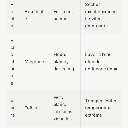
F
Sécher
o
Excellent
Vert, noir,
minutieusemen
nt
e
oolong
t, éviter
e
détergent
P
or
c
Fleurs,
Laver à l’eau
el
Moyenne
blancs,
chaude,
ai
darjeeling
nettoyage doux
n
e
Vert,
V
Tremper, éviter
blanc,
er
Faible
température
infusions
re
extrême
visuelles