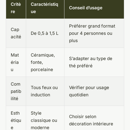
Critè
Caractéristiq
Conseil d’usage
re
ue
Préférer grand format
Cap
De 0,5 à 1,5 L
pour 4 personnes ou
acité
plus
Mat
Céramique,
S’adapter au type de
éria
fonte,
thé préféré
u
porcelaine
Com
Tous feux ou
Vérifier pour usage
patib
induction
quotidien
ilité
Esth
Style
Choisir selon
étiqu
classique ou
décoration intérieure
e
moderne