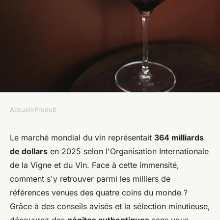
Accueil
›
Produit
PRODUIT
Explorez les saveurs du
Le marché mondial du vin représentait
364 milliards
de dollars
en 2025 selon l'Organisation Internationale
monde avec un spécialiste des
de la Vigne et du Vin. Face à cette immensité,
vins
comment s'y retrouver parmi les milliers de
références venues des quatre coins du monde ?
Alix
•
14 novembre 2025
•
5 min de lecture
Grâce à des conseils avisés et la sélection minutieuse,