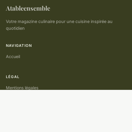
Atableensemble
Votre magazine culinaire pour une cuisine inspirée au
quotidien
NAVIGATION
Accueil
LÉGAL
Mentions légales
Contact
© 2026 Atableensemble. Tous droits réservés.