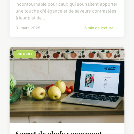
incontournable pour ceux qui souhaitent apporter
une touche d'élégance et de saveurs contrastées
à leur plat de...
31 mars 2025
6 min de lecture →
PRODUIT
Secret de chefs : comment