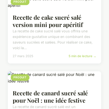
PRODUIT
Recette de cake sucré salé
version mini pour apéritif
La recette de cake sucré salé vous offrira une
expérience gustative unique en combinant des
saveurs sucrées et salées. Pour réaliser ce cake,
voici la...
27 mars 2025
5 min de lecture →
PRODUIT
Recette de canard sucré salé
pour Noël : une idée festive
La recette de canard sucré salé est un