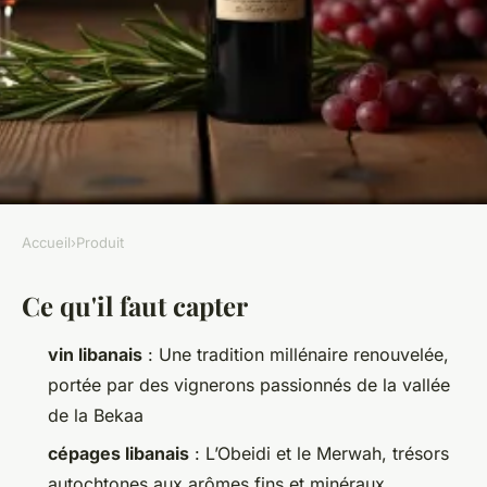
Accueil
›
Produit
PRODUIT
Ce qu'il faut capter
Vin libanais : les cépages et
domaines à découvrir
vin libanais
: Une tradition millénaire renouvelée,
portée par des vignerons passionnés de la vallée
Amable
•
13/06/2026 09:01
•
8 min de lecture
de la Bekaa
cépages libanais
: L’Obeidi et le Merwah, trésors
autochtones aux arômes fins et minéraux,