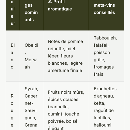
o
👃 Profil
ges
mets-vins
ul
aromatique
domin
conseillés
e
ants
ur
Tabbouleh,
Notes de pomme
Bl
Obeidi
falafel,
reinette, miel
a
,
poisson
léger, fleurs
n
Merw
grillé,
blanches, légère
c
ah
fromages
amertume finale
frais
Syrah,
Brochettes
Fruits noirs mûrs,
R
Caber
d’agneau,
épices douces
o
net-
kefta,
(cannelle,
u
Sauvi
ragoût de
cumin), touche
g
gnon,
lentilles,
poivrée, boisé
e
Grena
halloumi
élégant