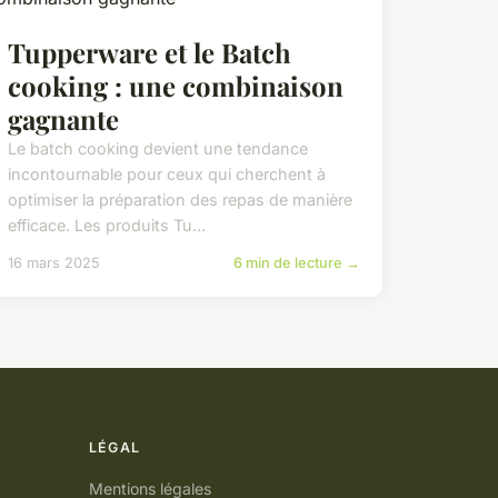
Tupperware et le Batch
cooking : une combinaison
gagnante
Le batch cooking devient une tendance
incontournable pour ceux qui cherchent à
optimiser la préparation des repas de manière
efficace. Les produits Tu...
16 mars 2025
6 min de lecture →
LÉGAL
Mentions légales