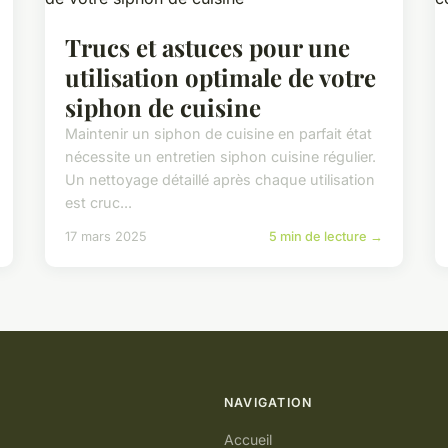
Trucs et astuces pour une
utilisation optimale de votre
siphon de cuisine
Maintenir un siphon de cuisine en parfait état
nécessite un entretien siphon cuisine régulier.
Un nettoyage détaillé après chaque utilisation
est cruc...
17 mars 2025
5 min de lecture →
NAVIGATION
Accueil