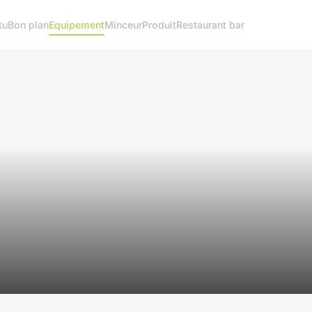
tu
Bon plan
Equipement
Minceur
Produit
Restaurant bar