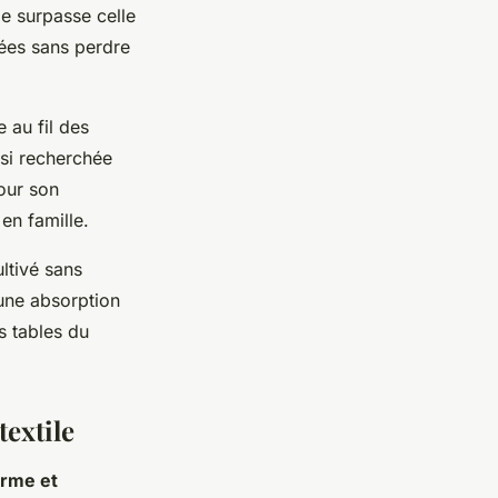
le surpasse celle
nées sans perdre
 au fil des
 si recherchée
pour son
en famille.
ltivé sans
 une absorption
es tables du
textile
erme et