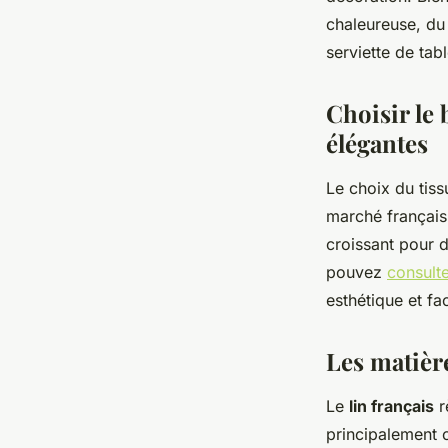
Alix
•
16 décembre 2025
•
8 min de lecture
chaleureuse, du 
serviette de tab
Choisir le 
élégantes
Le choix du tiss
marché français 
croissant pour d
pouvez
consulte
esthétique et fac
Les matière
Le
lin français
r
principalement 