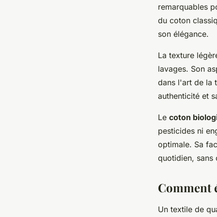
remarquables pou
du coton classiq
son élégance.
La texture légè
lavages. Son asp
dans l'art de la
authenticité et 
Le
coton biolog
pesticides ni en
optimale. Sa faci
quotidien, sans
Comment éva
Un textile de qu