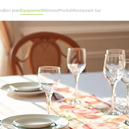
tu
Bon plan
Equipement
Minceur
Produit
Restaurant bar