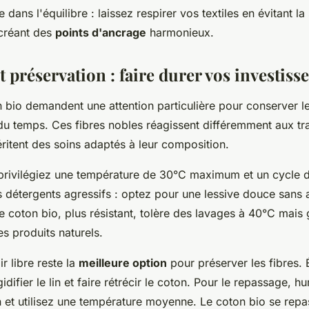
e dans l'équilibre : laissez respirer vos textiles en évitant l
 créant des
points d'ancrage
harmonieux.
t préservation : faire durer vos investis
on bio demandent une attention particulière pour conserver l
 du temps. Ces fibres nobles réagissent différemment aux tr
ritent des soins adaptés à leur composition.
privilégiez une température de 30°C maximum et un cycle dé
s détergents agressifs : optez pour une lessive douce sans 
e coton bio, plus résistant, tolère des lavages à 40°C mais
s produits naturels.
r libre reste la
meilleure option
pour préserver les fibres. 
gidifier le lin et faire rétrécir le coton. Pour le repassage, h
n et utilisez une température moyenne. Le coton bio se repa