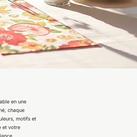
table en une
iné, chaque
leurs, motifs et
 et votre
biance