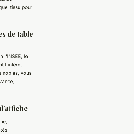
quel tissu pour
es de table
n l'INSEE, le
 l'intérêt
us nobles, vous
stance,
d'affiche
nne,
étés