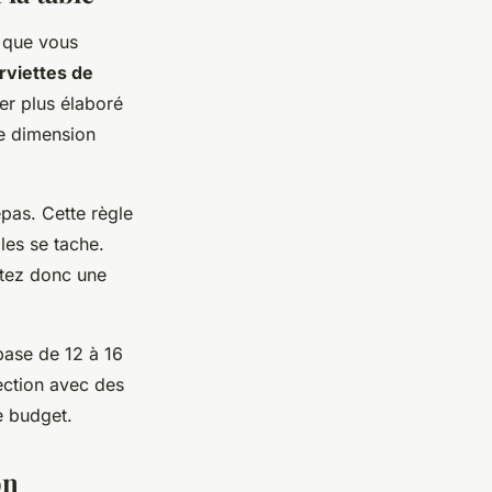
s que vous
rviettes de
er plus élaboré
e dimension
pas. Cette règle
les se tache.
ptez donc une
base de 12 à 16
lection avec des
e budget.
on