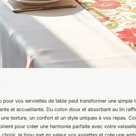
t
de table : habillez
u pour vos serviettes de table peut transformer une simple 
nte et accueillante. Du coton doux et absorbant au lin raff
une texture, un confort et un style uniques à vos repas. Cou
binent pour créer une harmonie parfaite avec votre vaisselle
 choisi, le tissu met en valeur vos assiettes et crée une am