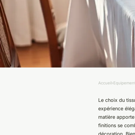
Accueil
›
Equipemen
EQUIPEMENT
Tissu pour serviette 
Le choix du tiss
expérience éléga
vos repas avec style
matière apporte 
finitions se com
décoration. Bien