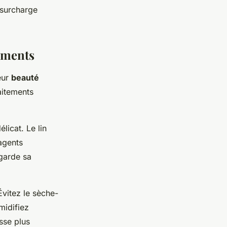
a surcharge
sements
eur
beauté
aitements
licat. Le lin
agents
 garde sa
Évitez le sèche-
umidifiez
sse plus