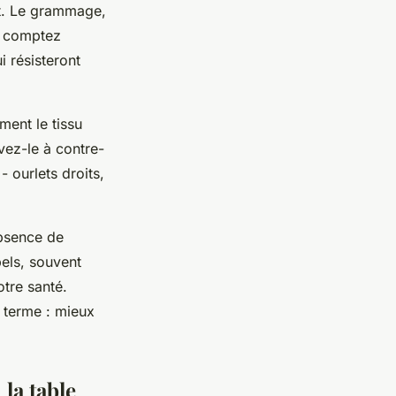
ant. Le grammage,
 : comptez
 résisteront
ment le tissu
vez-le à contre-
- ourlets droits,
bsence de
els, souvent
otre santé.
 terme : mieux
la table