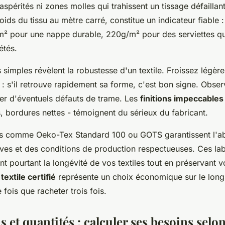
 aspérités ni zones molles qui trahissent un tissage défaill
poids du tissu au mètre carré, constitue un indicateur fiable
 pour une nappe durable, 220g/m² pour des serviettes qui
étés.
simples révèlent la robustesse d'un textile. Froissez légère
: s'il retrouve rapidement sa forme, c'est bon signe. Obser
ter d'éventuels défauts de trame. Les
finitions impeccables
, bordures nettes - témoignent du sérieux du fabricant.
ons comme Oeko-Tex Standard 100 ou GOTS garantissent l'a
ves et des conditions de production respectueuses. Ces lab
nt pourtant la longévité de vos textiles tout en préservant v
u
textile certifié
représente un choix économique sur le long
 fois que racheter trois fois.
et quantités : calculer ses besoins selon 