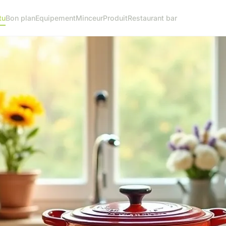
tu
Bon plan
Equipement
Minceur
Produit
Restaurant bar