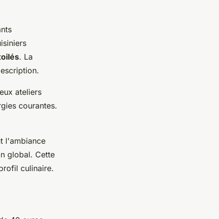
ants
isiniers
toilés
. La
description.
eux ateliers
rgies courantes.
nt l'ambiance
on global. Cette
ofil culinaire.