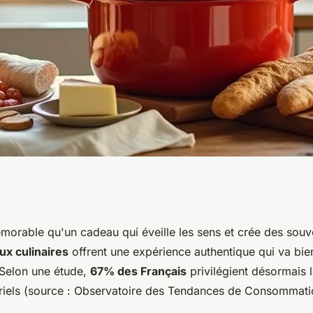
u pour un cours de
morable qu'un cadeau qui éveille les sens et crée des souv
x culinaires
offrent une expérience authentique qui va bie
 Selon une étude,
67% des Français
privilégient désormais 
riels (source : Observatoire des Tendances de Consommati