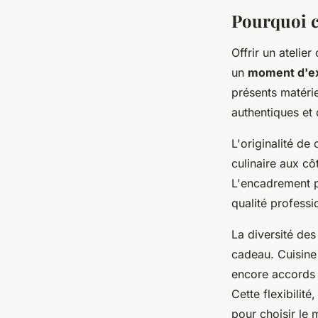
Alix
•
2 mars 2026
•
7 min de lecture
Pourquoi c
Offrir un atelier
un
moment d'e
présents matérie
authentiques et
L'originalité de
culinaire aux cô
L'encadrement 
qualité professi
La diversité des
cadeau. Cuisine 
encore accords 
Cette flexibilit
pour choisir le