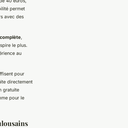
 de 40 euros,
ilité permet
urs avec des
 complète
,
spire le plus.
érience au
ffisent pour
uite directement
 gratuite
omme pour le
ulousains