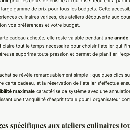
eaux
pour les cours de cuisine à Toulouse débutent à partir
e large gamme de prix pour tous les budgets. Cette accessib
ériences culinaires variées, des ateliers découverte aux co
elon vos préférences et votre budget.
carte cadeau achetée, elle reste valable pendant
une année
iciaire tout le temps nécessaire pour choisir l'atelier qui l'in
éreuse supprime toute pression et permet de planifier l'exp
achat se révèle remarquablement simple : quelques clics su
re carte cadeau, et la réservation de l'atelier s'effectue ens
ibilité maximale
caractérise ce système avec une annulation
issant une tranquillité d'esprit totale pour l'organisateur c
es spécifiques aux ateliers culinaires to