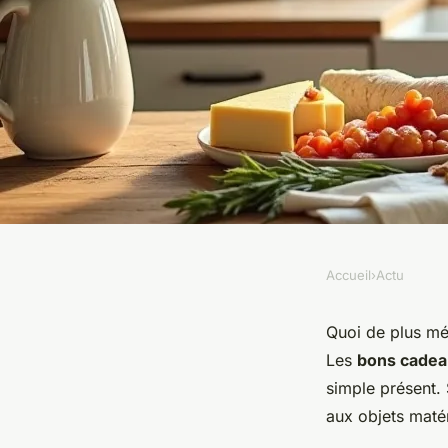
Accueil
›
Actu
ACTU
Offrez un bon cadea
Quoi de plus mé
Les
bons cadeau
cuisine à Toulouse !
simple présent.
aux objets maté