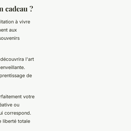
n cadeau ?
itation à vivre
ment aux
souvenirs
découvrira l'art
enveillante.
pprentissage de
rfaitement votre
réative ou
ui correspond.
liberté totale