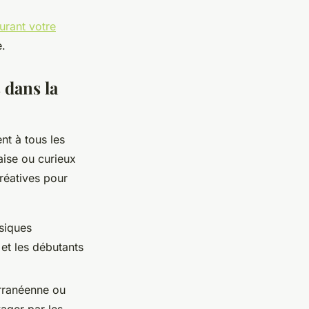
urant votre
e.
 dans la
nt à tous les
aise ou curieux
réatives pour
ssiques
 et les débutants
erranéenne ou