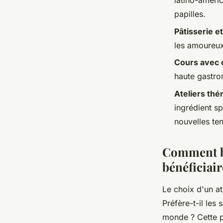
latino-améri
papilles.
Pâtisserie e
les amoureux
Cours avec c
haute gastro
Ateliers th
ingrédient sp
nouvelles te
Comment bie
bénéficiair
Le choix d'un at
Préfère-t-il les
monde ? Cette pr