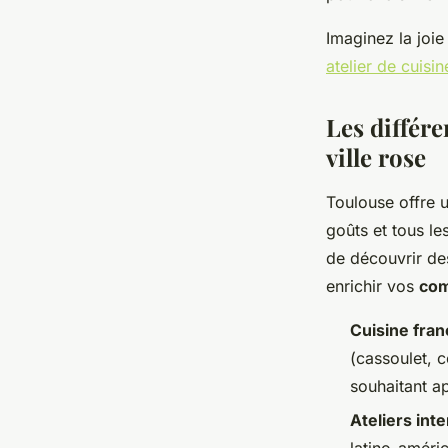
Imaginez la joi
atelier de cuisi
Les différe
ville rose
Toulouse offre u
goûts et tous l
de découvrir des
enrichir vos
com
Cuisine fran
(cassoulet, c
souhaitant a
Ateliers int