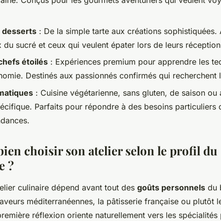
caine. Conçus pour les gourmets aventuriers qui veulent voy
t desserts
: De la simple tarte aux créations sophistiquées. 
 du sucré et ceux qui veulent épater lors de leurs réception
hefs étoilés
: Expériences premium pour apprendre les te
nomie. Destinés aux passionnés confirmés qui recherchent l
ématiques
: Cuisine végétarienne, sans gluten, de saison ou 
écifique. Parfaits pour répondre à des besoins particuliers
ndances.
n choisir son atelier selon le profil du
e ?
elier culinaire dépend avant tout des
goûts personnels
du b
 saveurs méditerranéennes, la pâtisserie française ou plutôt l
emière réflexion oriente naturellement vers les spécialité