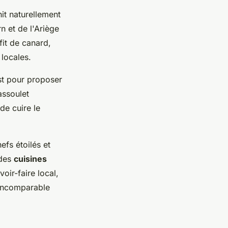
it naturellement
n et de l'Ariège
fit de canard,
 locales.
t pour proposer
assoulet
de cuire le
efs étoilés et
 des
cuisines
oir-faire local,
 incomparable