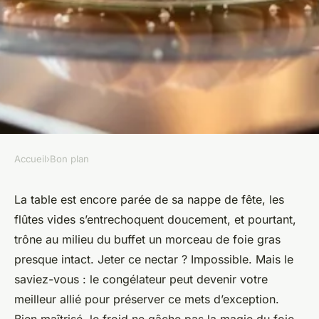
Accueil
›
Bon plan
BON PLAN
Top conseils pour congeler du
La table est encore parée de sa nappe de fête, les
flûtes vides s’entrechoquent doucement, et pourtant,
foie gras avec succès
trône au milieu du buffet un morceau de foie gras
presque intact. Jeter ce nectar ? Impossible. Mais le
François-Xavier
•
16/06/2026 17:27
•
11 min de lecture
saviez-vous : le congélateur peut devenir votre
meilleur allié pour préserver ce mets d’exception.