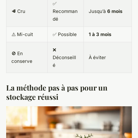
✅
🥩 Cru
Recomman
Jusqu’à
6 mois
dé
⚠️ Mi-cuit
✅ Possible
1 à 3 mois
❌
🚫 En
Déconseill
À éviter
conserve
é
La méthode pas à pas pour un
stockage réussi